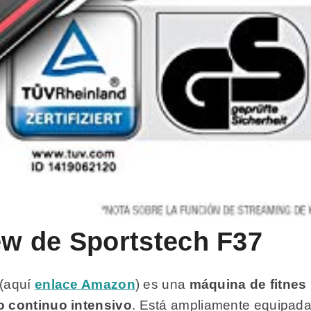
iew de Sportstech F37
 (aquí
enlace Amazon
) es una
máquina de fitnes 
o continuo intensivo
. Está ampliamente equipada y