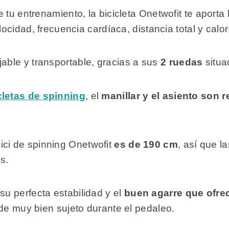
 tu entrenamiento, la bicicleta Onetwofit te aporta
elocidad, frecuencia cardíaca, distancia total y cal
ble y transportable, gracias a sus
2 ruedas
situa
cletas de spinning
, el
manillar y
el asiento son r
ici de spinning Onetwofit
es de 190 cm
, así que l
s.
u perfecta estabilidad y el
buen agarre
que ofre
ede muy bien sujeto durante el pedaleo.