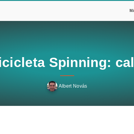
M
cicleta Spinning: cal
Albert Novás