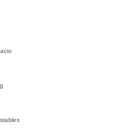
acio
Kg
ustables