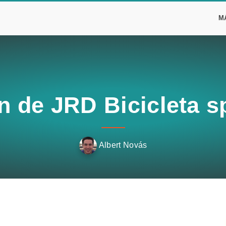
M
n de JRD Bicicleta s
Albert Novás