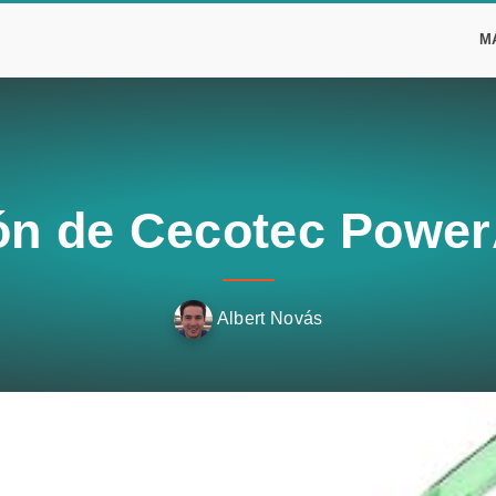
M
ón de Cecotec Power
Albert Novás