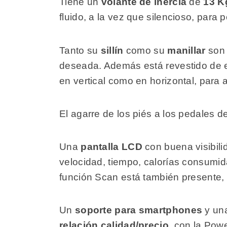
Tiene un
volante de inercia
de
13 K
fluido, a la vez que silencioso, para
Tanto su
sillín
como su
manillar
so
deseada. Además está revestido de es
en vertical como en horizontal, para 
El agarre de los piés a los pedales 
Una
pantalla LCD
con buena visibilid
velocidad, tiempo, calorías consumid
función Scan está también presente, 
Un
soporte para smartphones
y un
relación calidad/precio
, con la Powe