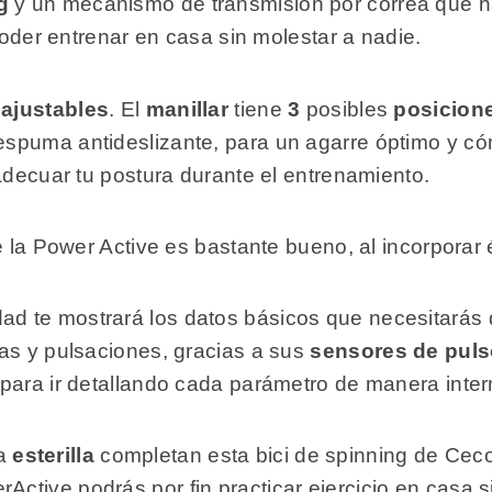
g
y un mecanismo de transmisión por correa que h
 poder entrenar en casa sin molestar a nadie.
n
ajustables
. El
manillar
tiene
3
posibles
posicion
puma antideslizante, para un agarre óptimo y cómo
adecuar tu postura durante el entrenamiento.
de la Power Active es bastante bueno, al incorpora
ad te mostrará los datos básicos que necesitarás du
as y pulsaciones, gracias a sus
sensores de pul
para ir detallando cada parámetro de manera inter
a
esterilla
completan esta bici de spinning de Ceco
rActive podrás por fin practicar ejercicio en casa 