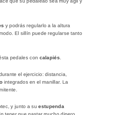
ace que su pedaleao sea muy ágil y
es
y podrás regularlo a la altura
do. El sillín puede regularse tanto
r ésta pedales con
calapiés
.
rante el ejercicio: distancia,
so
integrados en el manillar. La
mitente.
tec, y junto a su
estupenda
sin tener que gastar mucho dinero.