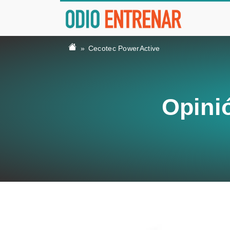
Cecotec PowerActive
Opini