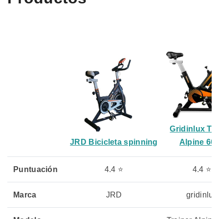
Gridinlux Tra
JRD Bicicleta spinning
Alpine 60
Puntuación
4.4 ⭐
4.4 ⭐
Marca
JRD
gridinlux