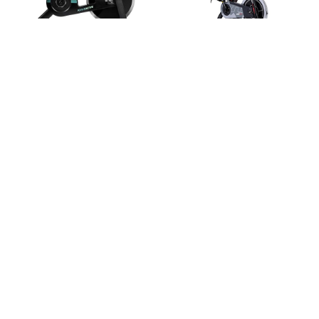
Cecotec PowerActive
Sportstech SX200
Opiniones
Opiniones
Sportstech SX400
Gridinlux Trainer Alpine
Opiniones
7500 Opiniones