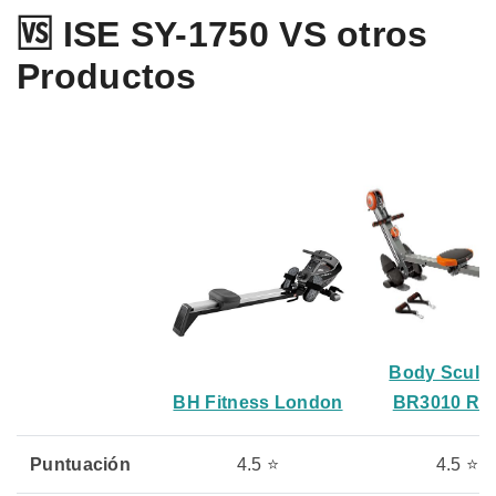
🆚 ISE SY-1750 VS otros
Productos
Body Sculp
BH Fitness London
BR3010 Ro
Puntuación
4.5 ⭐
4.5 ⭐