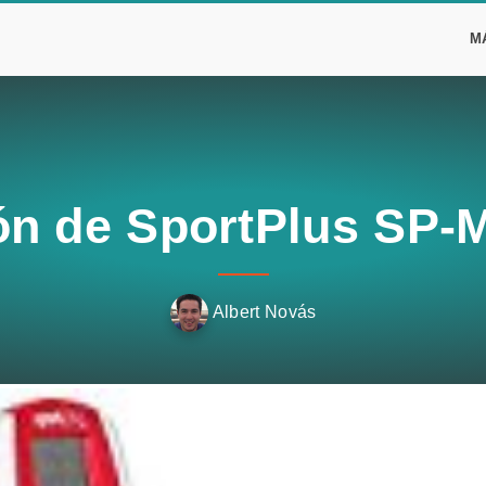
M
ón de SportPlus SP-
Albert Novás