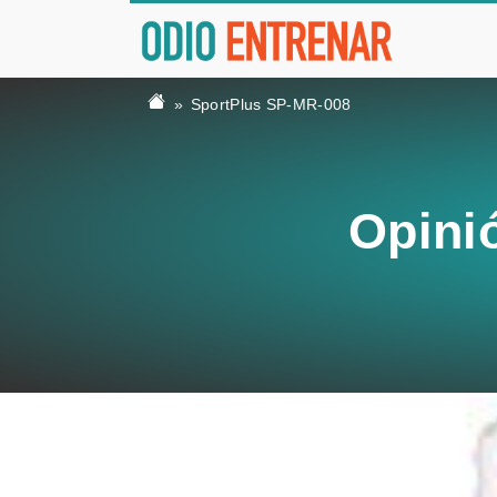
SportPlus SP-MR-008
Opini