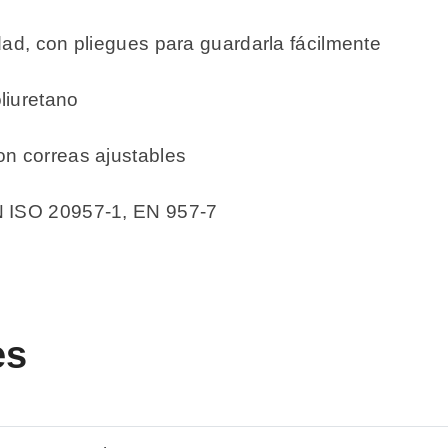
dad, con pliegues para guardarla fácilmente
liuretano
on correas ajustables
N ISO 20957-1, EN 957-7
es