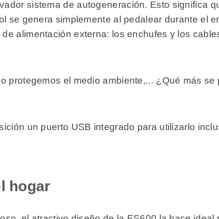
ador sistema de autogeneración. Esto significa qu
l se genera simplemente al pedalear durante el ent
e alimentación externa: los enchufes y los cables
o protegemos el medio ambiente,... ¿Qué más se p
ción un puerto USB integrado para utilizarlo inclu
.
l hogar
so, el atractivo diseño de la ES600 la hace ideal 