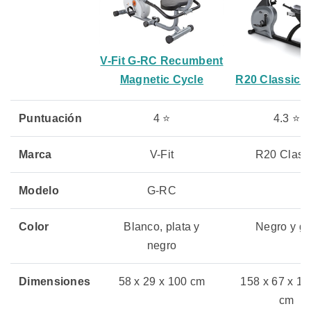
V-Fit G-RC Recumbent
Magnetic Cycle
R20 Classic V
Puntuación
4 ⭐
4.3 ⭐
Marca
V-Fit
R20 Class
Modelo
G-RC
Color
Blanco, plata y
Negro y gr
negro
Dimensiones
58 x 29 x 100 cm
158 x 67 x 1
cm