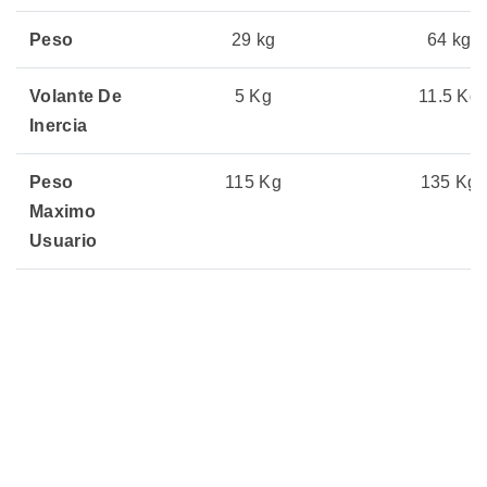
Peso
29 kg
64 kg
Volante De
5 Kg
11.5 Kg
Inercia
Peso
115 Kg
135 Kg
Maximo
Usuario
Tipo
Magnética
Magnétic
Precio
Sin Stock
Sin Stock
05 julio, 2026
05 julio, 20
Actualizado