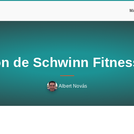
M
ón de Schwinn Fitnes
Albert Novás