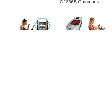
G2336B Opiniones
CapitalSports Helix
BH Fitness Iridium
Premium Track
Avant Generator
Opiniones
G247N Opiniones