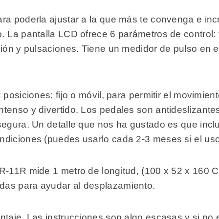
ra poderla ajustar a la que más te convenga e inc
 La pantalla LCD ofrece 6 parámetros de control: v
ción y pulsaciones. Tiene un medidor de pulso en e
 posiciones: fijo o móvil, para permitir el movimie
ntenso y divertido. Los pedales son antideslizant
segura. Un detalle que nos ha gustado es que inclu
diciones (puedes usarlo cada 2-3 meses si el uso
R-11R mide 1 metro de longitud, (100 x 52 x 160 Cm
das para ayudar al desplazamiento.
ntaje. Las instrucciones son algo escasas y si no