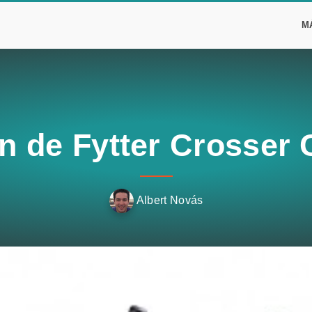
M
n de Fytter Crosser
Albert Novás