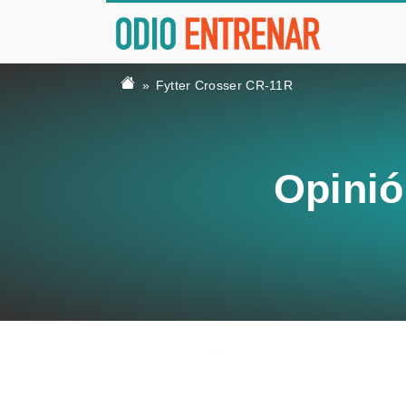
Fytter Crosser CR-11R
Opinió