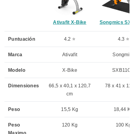
Ativafit X-Bike
Songmics SX
Puntuación
4.2 ⭐
4.3 ⭐
Marca
Ativafit
Songmic
Modelo
X-Bike
SXB11O
Dimensiones
66,5 x 40,1 x 120,7
78 x 41 x 11
cm
Peso
15,5 Kg
18,44 Kg
Peso
120 Kg
100 Kg
Maximo