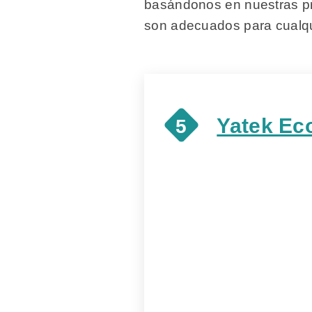
basándonos en nuestras pr
son adecuados para cualqu
Yatek Ec
5